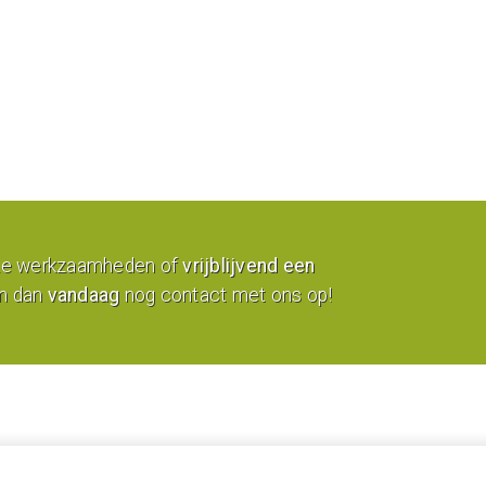
ze werkzaamheden of
vrijblijvend een
 dan
vandaag
nog contact met ons op!