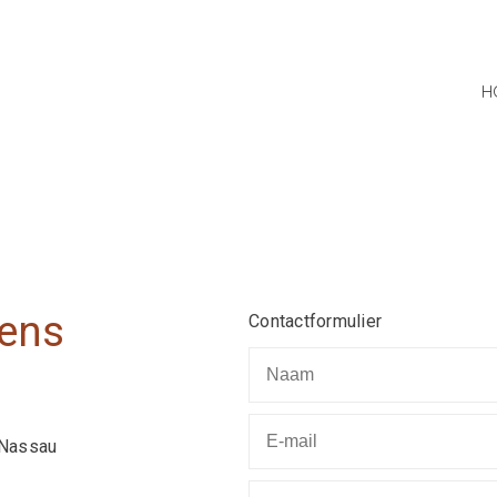
H
ens
Contactformulier
-Nassau